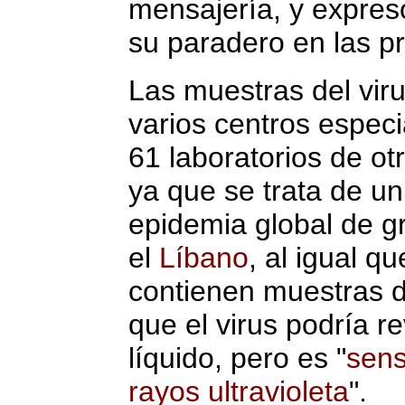
mensajería, y expre
su paradero en las p
Las muestras del vir
varios centros espec
61 laboratorios de ot
ya que se trata de u
epidemia global de g
el
Líbano
, al igual q
contienen muestras 
que el virus podría re
líquido, pero es "
sens
rayos ultravioleta
".