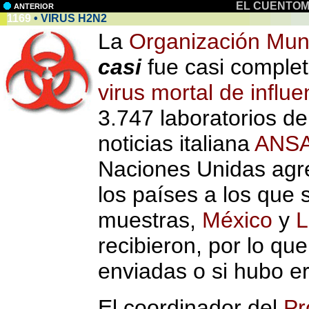
EL CUENTOM
ANTERIOR
1169
• VIRUS H2N2
La
Organización Mund
casi
fue casi comple
virus mortal de infl
3.747 laboratorios d
noticias italiana
ANS
Naciones Unidas agre
los países a los que 
muestras,
México
y
L
recibieron, por lo qu
enviadas o si hubo er
El coordinador del
Pr