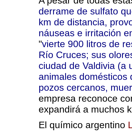
A pesar de todas esta
derrame de sulfato qu
km de distancia, prov
náuseas e irritación e
"
vierte 900 litros de 
Río Cruces; sus olore
ciudad de Valdivia (a 
animales domésticos q
pozos cercanos, mue
empresa reconoce como
expandirá a muchos ki
El químico argentino