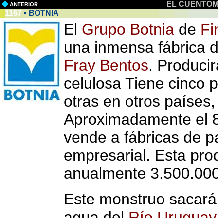
EL CUENTOM
ANTERIOR
1167
• BOTNIA
El
Grupo Botnia
de
Fi
una inmensa fábrica d
Fray Bentos
. Produci
celulosa Tiene cinco 
otras en otros países,
Aproximadamente el 8
vende a fábricas de p
empresarial. Esta pr
anualmente 3.500.000
Este monstruo sacará 
agua del
Río Uruguay